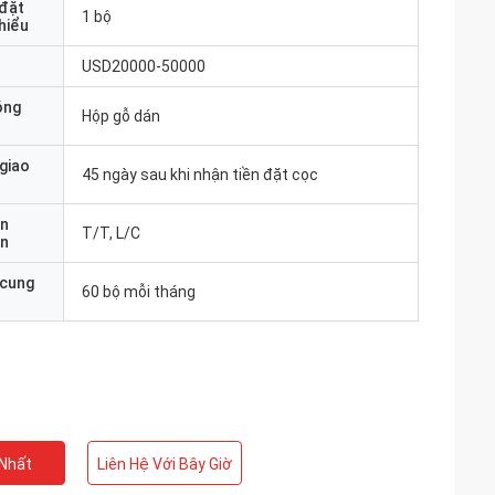
 đặt
1 bộ
thiểu
USD20000-50000
óng
Hộp gỗ dán
 giao
45 ngày sau khi nhận tiền đặt cọc
ản
T/T, L/C
án
 cung
60 bộ mỗi tháng
 Nhất
Liên Hệ Với Bây Giờ