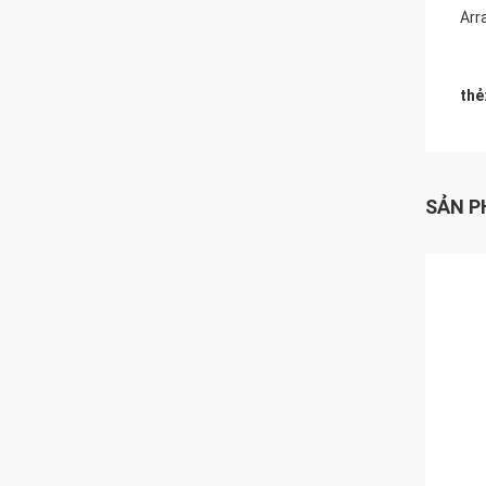
Arr
thẻ
SẢN P