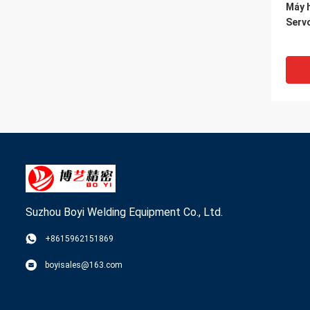
Máy 
Serv
Suzhou Boyi Welding Equipment Co., Ltd.
VI
+8615962151869
Máy 
boyisales@163.com
cửa 
tán 