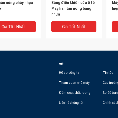
hàn nóng chảy nhựa
Bảng điều khiển cửa ô tô
Máy
o
Máy hàn tán nóng bằng
hiệ
nhựa
Giá Tốt Nhất
Giá Tốt Nhất
về
Hồ sơ công ty
Tin tức
Tham quan nhà máy
Các trườn
DEO
VIDEO
V
Kiểm soát chất lượng
Sơ đồ tra
hàn bảng điều khiển
Máy tán đinh nóng chảy
cột
Liên hệ chúng tôi
Chính sác
ô tô tự động Máy hàn
Servo An toàn cho nhà
đin
đinh nóng
cung cấp