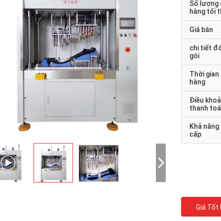
Số lượng
hàng tối 
Giá bán
chi tiết đ
gói
Thời gian
hàng
Điều kho
thanh to
Khả năng
cấp
Giá Tốt