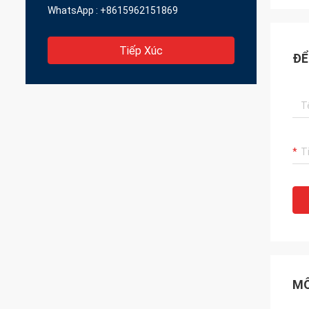
WhatsApp :
+8615962151869
Tiếp Xúc
ĐỂ
MÔ