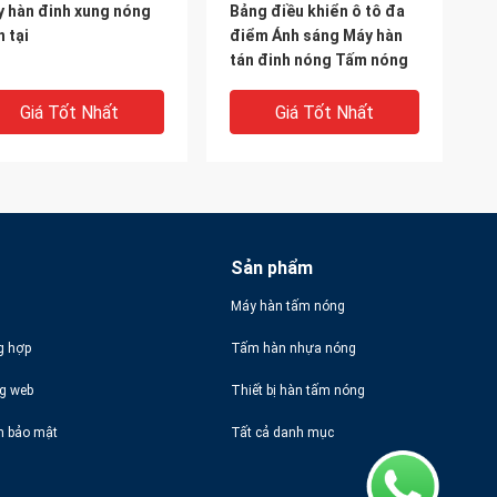
 hàn đinh xung nóng
Bảng điều khiển ô tô đa
n tại
điểm Ánh sáng Máy hàn
tán đinh nóng Tấm nóng
Giá Tốt Nhất
Giá Tốt Nhất
Sản phẩm
Máy hàn tấm nóng
g hợp
Tấm hàn nhựa nóng
IDEO
VIDEO
ng web
Thiết bị hàn tấm nóng
 máy hàn điểm tán
Máy hàn đinh tán siêu âm
h bảo mật
Tất cả danh mục
h nóng chảy Nhựa
Servo Bảng điều khiển
cửa Hệ thống tán đinh