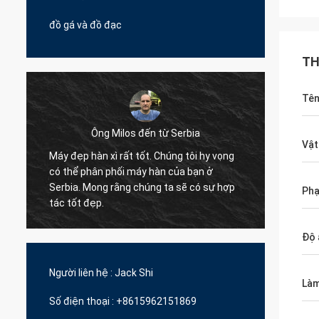
đồ gá và đồ đạc
TH
Tê
Ông Milos đến từ Serbia
Vật
Máy đẹp hàn xì rất tốt. Chúng tôi hy vọng
Xin chà
có thể phân phối máy hàn của bạn ở
pallet
Serbia. Mong rằng chúng ta sẽ có sự hợp
Phạ
đã hợp 
tác tốt đẹp.
y
Độ 
Người liên hệ :
Jack Shi
Làm
Số điện thoại :
+8615962151869