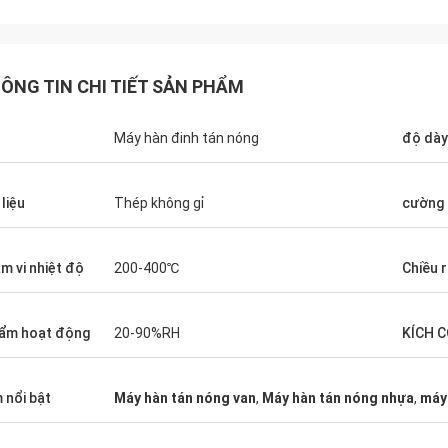
ÔNG TIN CHI TIẾT SẢN PHẨM
n
Máy hàn đinh tán nóng
độ dày
Ông Horacio A
Ông Ullah đến từ Pakistan
 liệu
Thép không gỉ
cường 
Tôi rất hài lòng với máy
o, Jack, hiệu suất của thiết bị hàn
bạn. Kể từ khi chúng tôi
 của bạn thật hoàn hảo. Cảm ơn bạn
thiết bị của bạn trong h
m vi nhiệt độ
200-400℃
Chiều 
tác tốt và dịch vụ tốt nhất.
bị của bạn đang chạy rất
hàn là hoàn hảo. Chúng t
mua một thiết bị khác củ
ẩm hoạt động
20-90%RH
KÍCH 
phóng đại sản lượng. T
kinh doanh thịnh vượng.
 nổi bật
Máy hàn tán nóng van
,
Máy hàn tán nóng nhựa
,
máy