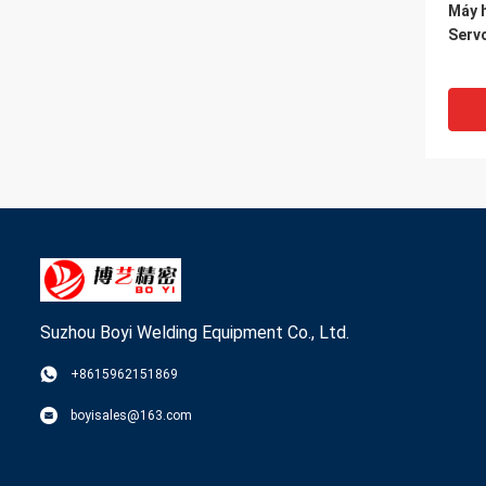
Máy 
Serv
Suzhou Boyi Welding Equipment Co., Ltd.
VI
+8615962151869
Máy 
boyisales@163.com
cửa 
tán 