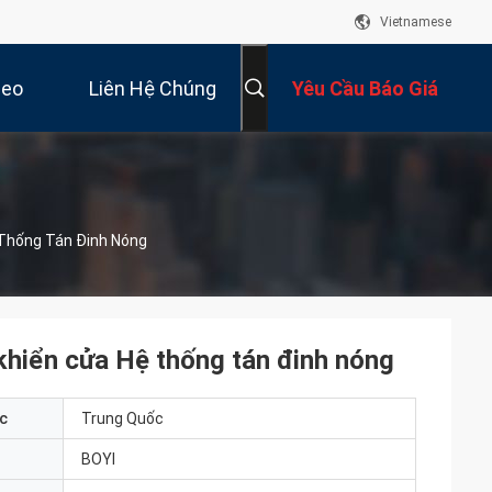
Vietnamese
deo
Liên Hệ Chúng
Yêu Cầu Báo Giá
Tôi
 Thống Tán Đinh Nóng
khiển cửa Hệ thống tán đinh nóng
c
Trung Quốc
BOYI