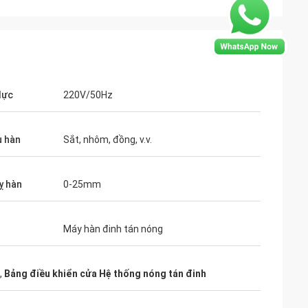
lực
220V/50Hz
rgentina
u hàn
Sắt, nhôm, đồng, v.v.
 hàn tấm nóng của
 nhận sản xuất
ơn một năm, thiết
ỵ hàn
0-25mm
 tốt và hiệu quả
ôi sẽ cân nhắc
a bạn khi công ty
Máy hàn đinh tán nóng
ôi muốn bạn một
,
Bảng điều khiển cửa Hệ thống nóng tán đinh