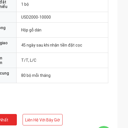
 đặt
1 bộ
thiểu
USD2000-10000
óng
Hộp gỗ dán
 giao
45 ngày sau khi nhận tiền đặt cọc
ản
T/T, L/C
án
 cung
80 bộ mỗi tháng
 Nhất
Liên Hệ Với Bây Giờ