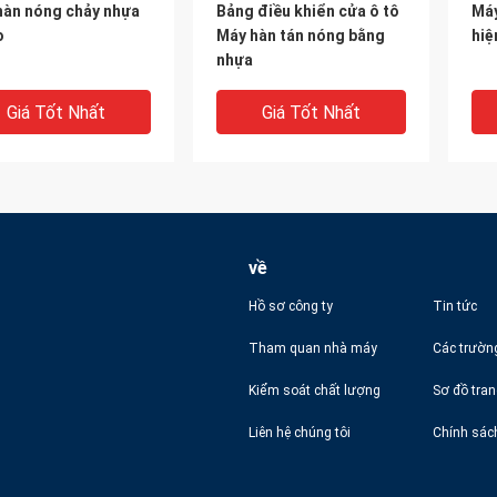
hàn nóng chảy nhựa
Bảng điều khiển cửa ô tô
Máy
o
Máy hàn tán nóng bằng
hiệ
nhựa
Giá Tốt Nhất
Giá Tốt Nhất
về
Hồ sơ công ty
Tin tức
Tham quan nhà máy
Các trườn
DEO
VIDEO
V
Kiểm soát chất lượng
Sơ đồ tra
hàn bảng điều khiển
Máy tán đinh nóng chảy
cột
Liên hệ chúng tôi
Chính sác
ô tô tự động Máy hàn
Servo An toàn cho nhà
đin
đinh nóng
cung cấp