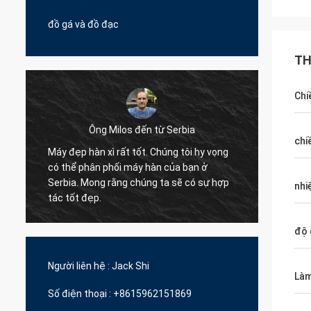
đồ gá và đồ đạc
TH
Chi
Ông Milos đến từ Serbia
chi
Máy đẹp hàn xì rất tốt. Chúng tôi hy vọng
Xin chà
có thể phân phối máy hàn của bạn ở
pallet
Serbia. Mong rằng chúng ta sẽ có sự hợp
nhi
đã hợp 
tác tốt đẹp.
y
độ 
Người liên hệ :
Jack Shi
Làm
Số điện thoại :
+8615962151869