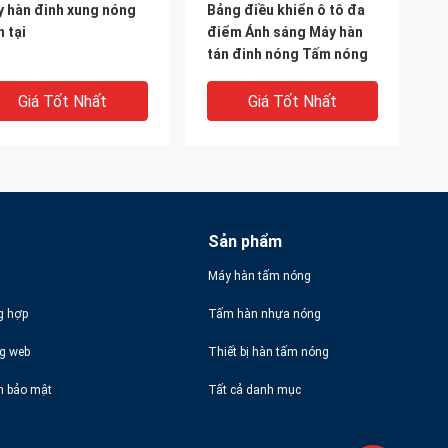
 hàn đinh xung nóng
Bảng điều khiển ô tô đa
n tại
điểm Ánh sáng Máy hàn
tán đinh nóng Tấm nóng
Giá Tốt Nhất
Giá Tốt Nhất
Sản phẩm
Máy hàn tấm nóng
g hợp
Tấm hàn nhựa nóng
IDEO
VIDEO
ng web
Thiết bị hàn tấm nóng
 máy hàn điểm tán
Máy hàn đinh tán siêu âm
h bảo mật
Tất cả danh mục
h nóng chảy Nhựa
Servo Bảng điều khiển
cửa Hệ thống tán đinh