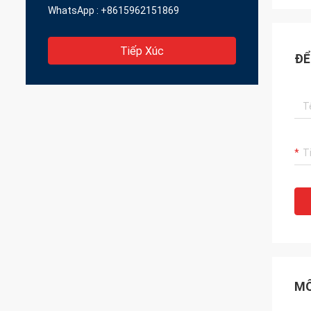
WhatsApp :
+8615962151869
Tiếp Xúc
ĐỂ
MÔ