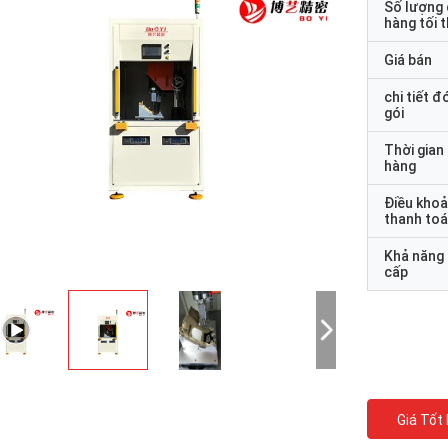
Số lượng
hàng tối 
Giá bán
chi tiết đ
gói
Thời gian
hàng
Điều kho
thanh to
Khả năng
cấp
Giá Tốt