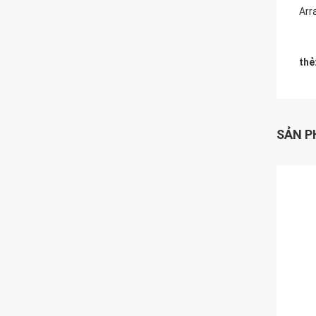
Arr
thẻ
SẢN P