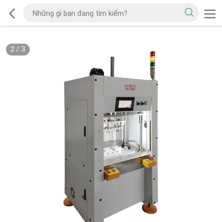
2
/
3