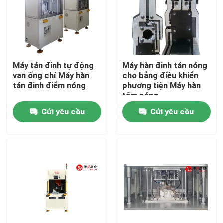
Về chúng tôi
Tham quan nhà máy
Máy tán đinh tự động
Máy hàn đinh tán nóng
van ống chỉ Máy hàn
cho bảng điều khiển
tán đinh điểm nóng
phương tiện Máy hàn
Kiểm soát chất lượng
tấm nóng
Gửi yêu cầu
Gửi yêu cầu
Liên hệ chúng tôi
Yêu cầu báo giá
Máy hàn tấm nóng
Tấm hàn nhựa nóng