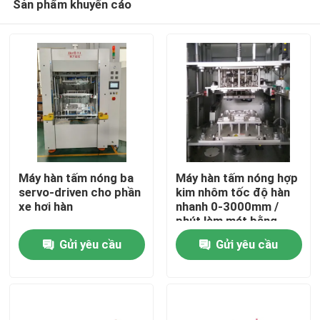
Sản phẩm khuyến cáo
Máy hàn tấm nóng ba
Máy hàn tấm nóng hợp
servo-driven cho phần
kim nhôm tốc độ hàn
xe hơi hàn
nhanh 0-3000mm /
phút làm mát bằng
Nhà
không khí
Gửi yêu cầu
Gửi yêu cầu
Sản phẩm
Video