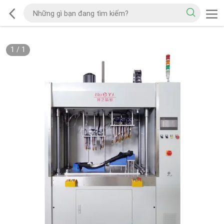
1
/
1