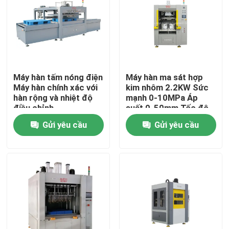
Về chúng tôi
Tham quan nhà máy
Máy hàn tấm nóng điện
Máy hàn ma sát hợp
Máy hàn chính xác với
kim nhôm 2.2KW Sức
Kiểm soát chất lượng
hàn rộng và nhiệt độ
mạnh 0-10MPa Áp
điều chỉnh
suất 0-50mm Tốc độ
hàn
Gửi yêu cầu
Gửi yêu cầu
Liên hệ chúng tôi
Yêu cầu báo giá
Máy hàn tấm nóng
Tấm hàn nhựa nóng