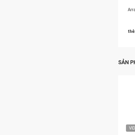
Arr
thẻ
SẢN P
VI