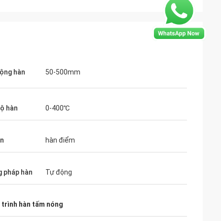
rộng hàn
50-500mm
rgentina
 hàn tấm nóng của
độ hàn
0-400℃
 nhận sản xuất
ơn một năm, thiết
àn
hàn điểm
 tốt và hiệu quả
ôi sẽ cân nhắc
a bạn khi công ty
 pháp hàn
Tự động
ôi muốn bạn một
 trình hàn tấm nóng