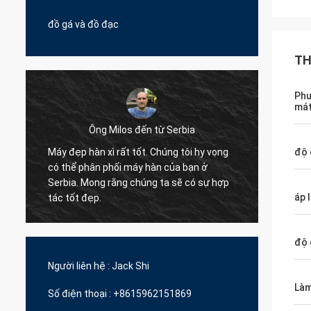
đồ gá và đồ đạc
TH
Phư
má
Ông Milos đến từ Serbia
Máy đẹp hàn xì rất tốt. Chúng tôi hy vọng
độ 
Xin chà
có thể phân phối máy hàn của bạn ở
pallet
Serbia. Mong rằng chúng ta sẽ có sự hợp
đã hợp 
áp 
tác tốt đẹp.
y
độ 
Người liên hệ :
Jack Shi
Làm
Số điện thoại :
+8615962151869