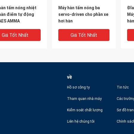
hàn tấm nóng nhiệt
Máy hàn tấm nóng ba
Đĩa
hàn điểm tự động
servo-driven cho phần xe
Máy
AES AMMA
hơi hàn
hàn
10
Chi
Giá Tốt Nhất
Giá Tốt Nhất
về
Hồ sơ công ty
Tin tức
Tham quan nhà máy
Các trườn
Kiểm soát chất lượng
Sơ đồ tra
hàn tấm nóng điện
Máy hàn tấm nóng hợp
Máy
Liên hệ chúng tôi
Chính sác
àn chính xác với hàn
kim nhôm tốc độ hàn
tấm
và nhiệt độ điều
nhanh 0-3000mm / phút
nhô