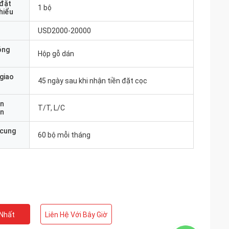
 đặt
1 bộ
thiểu
USD2000-20000
óng
Hộp gỗ dán
 giao
45 ngày sau khi nhận tiền đặt cọc
ản
T/T, L/C
án
 cung
60 bộ mỗi tháng
 Nhất
Liên Hệ Với Bây Giờ