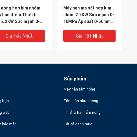
 nóng hợp kim nhôm
Máy hàn ma sát hợp kim
 hàn điểm Thiết bị
nhôm 2.2KW Sức mạnh 0-
 2.2KW Sức mạnh 0-
10MPa Áp suất 0-50mm
MPa Áp suất 0-3000mm
Tốc độ hàn
ều dài
Giá Tốt Nhất
Giá Tốt Nhất
Sản phẩm
Máy hàn tấm nóng
g hợp
Tấm hàn nhựa nóng
VIDEO
ng web
Thiết bị hàn tấm nóng
 nén nhiệt tốc độ cao
Máy hàn điểm tự động
h bảo mật
Tất cả danh mục
 sưởi bằng hợp kim
Quy trình hàn tấm nóng
m làm mát bằng