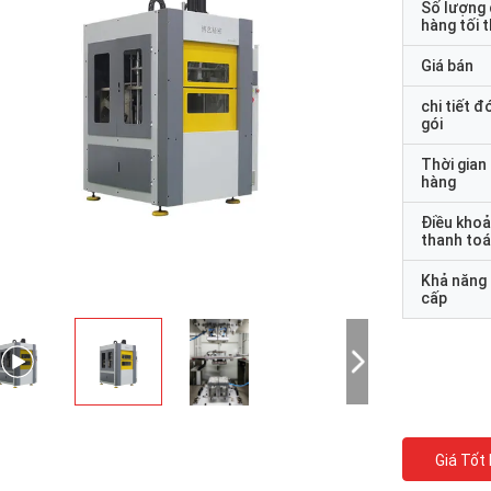
Số lượng
hàng tối 
Giá bán
chi tiết đ
gói
Thời gian
hàng
Điều kho
thanh to
Khả năng
cấp
Giá Tốt