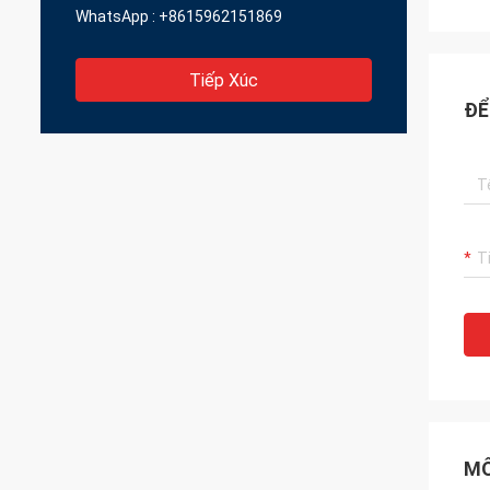
WhatsApp :
+8615962151869
Tiếp Xúc
ĐỂ
MÔ