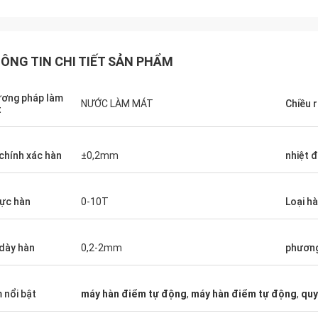
ÔNG TIN CHI TIẾT SẢN PHẨM
ơng pháp làm
NƯỚC LÀM MÁT
Chiều 
t
Ông Horacio A
Ông Ullah đến từ Pakistan
Tôi rất hài lòng với máy
chính xác hàn
±0,2mm
nhiệt 
o, Jack, hiệu suất của thiết bị hàn
bạn. Kể từ khi chúng tôi
 của bạn thật hoàn hảo. Cảm ơn bạn
thiết bị của bạn trong h
tác tốt và dịch vụ tốt nhất.
lực hàn
0-10T
Loại h
bị của bạn đang chạy rất
hàn là hoàn hảo. Chúng t
mua một thiết bị khác củ
dày hàn
0,2-2mm
phương
phóng đại sản lượng. T
kinh doanh thịnh vượng.
 nổi bật
máy hàn điểm tự động
,
máy hàn điểm tự động
,
quy