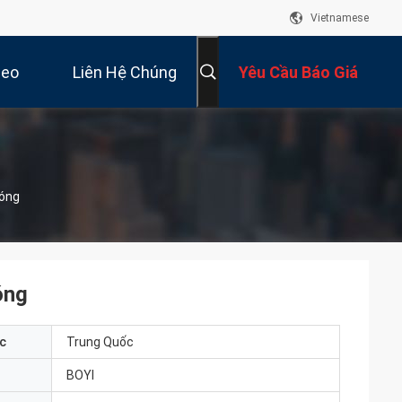
Vietnamese
deo
Liên Hệ Chúng
Yêu Cầu Báo Giá
Tôi
Nóng
óng
c
Trung Quốc
BOYI