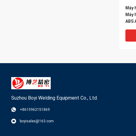
Máy 
Máy 
ABS 
Suzhou Boyi Welding Equipment Co., Ltd.
+8615962151869
Máy 
boyisales@163.com
Máy h
rộng 