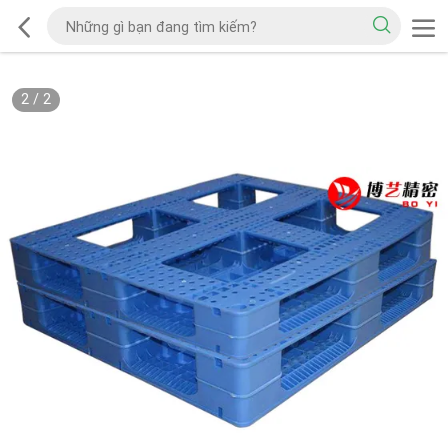
2
/
2