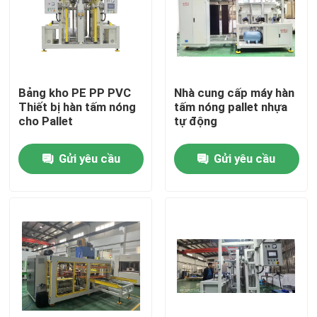
Về chúng tôi
Tham quan nhà máy
Bảng kho PE PP PVC
Nhà cung cấp máy hàn
Thiết bị hàn tấm nóng
tấm nóng pallet nhựa
cho Pallet
tự động
Kiểm soát chất lượng
Gửi yêu cầu
Gửi yêu cầu
Liên hệ chúng tôi
Yêu cầu báo giá
Máy hàn tấm nóng
Tấm hàn nhựa nóng