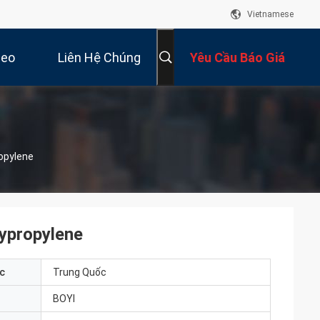
Vietnamese
deo
Liên Hệ Chúng
Yêu Cầu Báo Giá
Tôi
opylene
ypropylene
c
Trung Quốc
BOYI