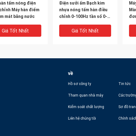
hàn tấm nóng điện
Điện sưởi ấm Bạch kim
Máy
 chỉnh Máy hàn điểm
nhựa nóng tấm hàn điều
Màu
làm mát bằng nước
chỉnh 0-100Hz tần số 0-
đơn
400.C nhiệt độ
Chi
Giá Tốt Nhất
Giá Tốt Nhất
về
Hồ sơ công ty
Tin tức
Tham quan nhà máy
Các trườn
Kiểm soát chất lượng
Sơ đồ tra
hàn điểm tấm nóng
Quy trình hệ thống máy
Máy
Liên hệ chúng tôi
Chính sác
rắng có thể điều
nhựa hàn tấm nóng PP tự
Fus
 0-400 °C Nhiệt độ
động
điệ