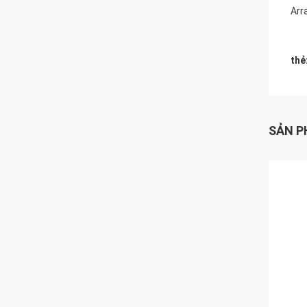
Arr
thẻ
SẢN P