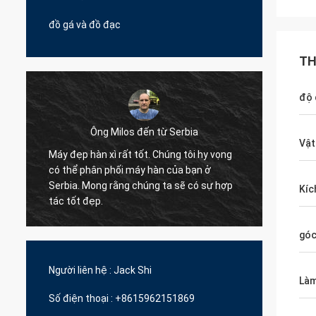
đồ gá và đồ đạc
TH
độ 
Ông Milos đến từ Serbia
Vật
Máy đẹp hàn xì rất tốt. Chúng tôi hy vọng
Xin chà
có thể phân phối máy hàn của bạn ở
pallet
Serbia. Mong rằng chúng ta sẽ có sự hợp
Kíc
đã hợp 
tác tốt đẹp.
y
góc
Người liên hệ :
Jack Shi
Làm
Số điện thoại :
+8615962151869