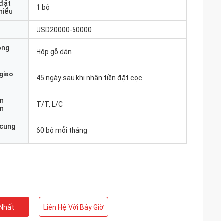
 đặt
1 bộ
thiểu
USD20000-50000
óng
Hộp gỗ dán
 giao
45 ngày sau khi nhận tiền đặt cọc
ản
T/T, L/C
án
 cung
60 bộ mỗi tháng
 Nhất
Liên Hệ Với Bây Giờ