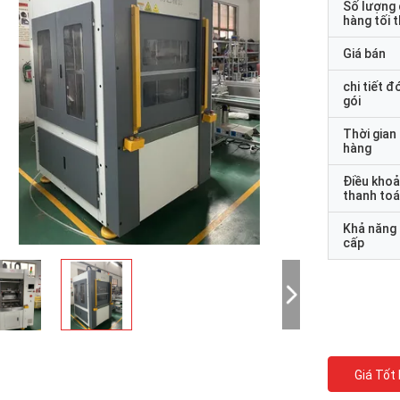
Số lượng
hàng tối 
Giá bán
chi tiết đ
gói
Thời gian
hàng
Điều kho
thanh to
Khả năng
cấp
Giá Tốt