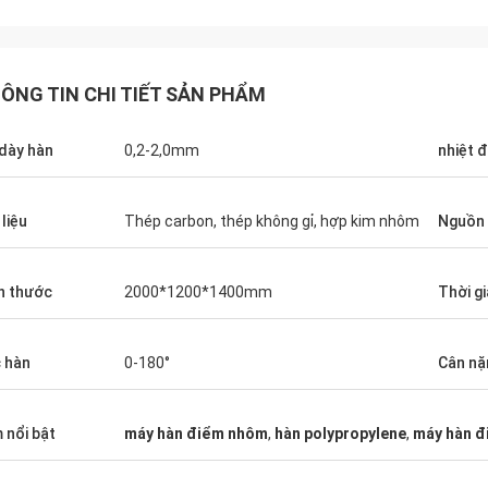
ÔNG TIN CHI TIẾT SẢN PHẨM
dày hàn
0,2-2,0mm
nhiệt 
Ông Horacio A
Ông Ullah đến từ Pakistan
 liệu
Thép carbon, thép không gỉ, hợp kim nhôm
Nguồn
Tôi rất hài lòng với máy
o, Jack, hiệu suất của thiết bị hàn
bạn. Kể từ khi chúng tôi
 của bạn thật hoàn hảo. Cảm ơn bạn
thiết bị của bạn trong h
h thước
2000*1200*1400mm
Thời g
tác tốt và dịch vụ tốt nhất.
bị của bạn đang chạy rất
hàn là hoàn hảo. Chúng t
mua một thiết bị khác củ
 hàn
0-180°
Cân nặ
phóng đại sản lượng. T
kinh doanh thịnh vượng.
 nổi bật
máy hàn điểm nhôm
,
hàn polypropylene
,
máy hàn 