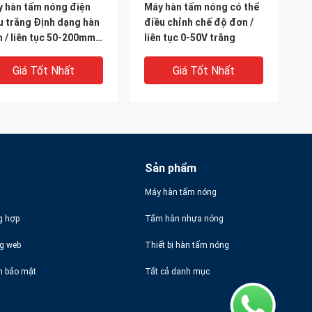
 hàn tấm nóng điện
Máy hàn tấm nóng có thể
 trắng Định dạng hàn
điều chỉnh chế độ đơn /
 / liên tục 50-200mm
liên tục 0-50V trắng
ều dài tấm
Giá Tốt Nhất
Giá Tốt Nhất
Sản phẩm
Máy hàn tấm nóng
g hợp
Tấm hàn nhựa nóng
ng web
Thiết bị hàn tấm nóng
 hàn nhựa tấm nóng
Dịch vụ hàn tấm nóng các
h bảo mật
Tất cả danh mục
ion Hệ thống sưởi
bộ phận nhựa cho các bộ
n
phận ô tô cỡ lớn