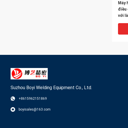
Máy 
điều
với 
Suzhou Boyi Welding Equipment Co., Ltd.
+8615962151869
Máy 
boyisales@163.com
màu t
chỉnh