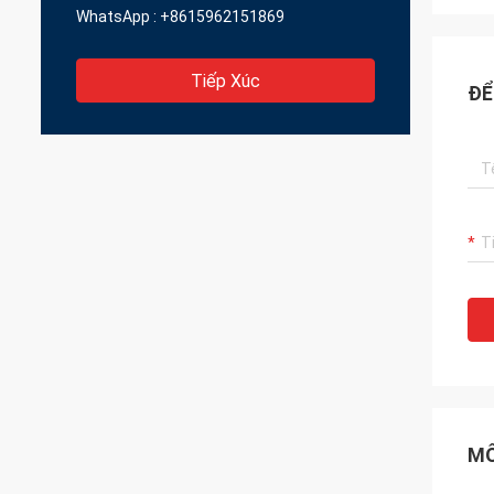
WhatsApp :
+8615962151869
Tiếp Xúc
ĐỂ
MÔ