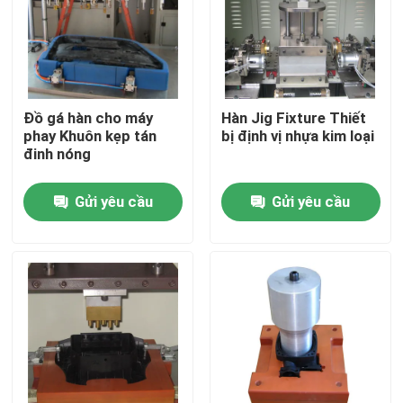
Về chúng tôi
Tham quan nhà máy
Đồ gá hàn cho máy
Hàn Jig Fixture Thiết
phay Khuôn kẹp tán
bị định vị nhựa kim loại
đinh nóng
Kiểm soát chất lượng
Gửi yêu cầu
Gửi yêu cầu
Liên hệ chúng tôi
Yêu cầu báo giá
Máy hàn tấm nóng
Tấm hàn nhựa nóng