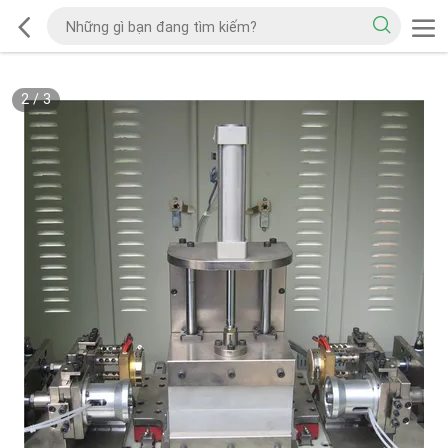
2
/
3