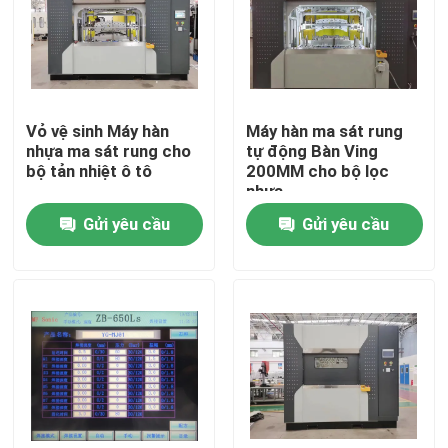
Về chúng tôi
Tham quan nhà máy
Vỏ vệ sinh Máy hàn
Máy hàn ma sát rung
nhựa ma sát rung cho
tự động Bàn Ving
bộ tản nhiệt ô tô
200MM cho bộ lọc
Kiểm soát chất lượng
nhựa
Gửi yêu cầu
Gửi yêu cầu
Liên hệ chúng tôi
Yêu cầu báo giá
Máy hàn tấm nóng
Tấm hàn nhựa nóng