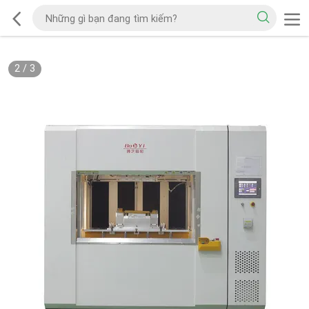
2
/
3