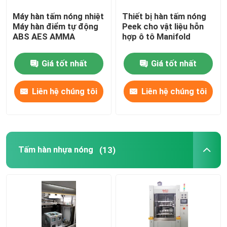
Máy hàn tấm nóng nhiệt
Thiết bị hàn tấm nóng
máy ép nóng
Máy hàn điểm tự động
Peek cho vật liệu hỗn
ABS AES AMMA
hợp ô tô Manifold
Thiết bị hàn rô-bốt
Giá tốt nhất
Giá tốt nhất
Máy hàn ma sát quay
Liên hệ chúng tôi
Liên hệ chúng tôi
Thiết bị hàn siêu âm
Tấm hàn nhựa nóng
(13)
đồ gá và đồ đạc