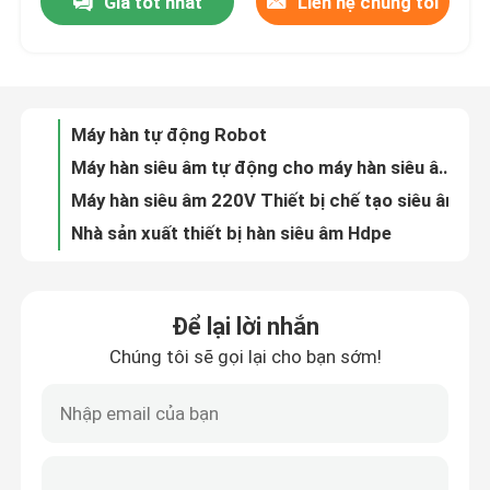
Giá tốt nhất
Liên hệ chúng tôi
Máy hàn tự động Robot
Máy hàn siêu âm tự động cho máy hàn siêu âm nhựa
Về chúng tôi
Máy hàn siêu âm 220V Thiết bị chế tạo siêu âm
Nhà sản xuất thiết bị hàn siêu âm Hdpe
Tham quan nhà máy
Thiết bị hàn siêu âm Polycarbonate nhựa
Hàn Jig Fixture Thiết bị định vị nhựa kim loại
Kiểm soát chất lượng
Đồ gá lắp ráp và đồ gá cho máy khoan
Thiết kế đồ gá và đồ gá cho máy tiện
Đồ gá lắp ráp in 2D 3d Hàn Jig
Liên hệ chúng tôi
Thiết bị kẹp trong đồ gá và vật cố định Cắt laser in 3D CNC
Để lại lời nhắn
Auto Body Nhà cung cấp máy hàn điểm công nghiệp cho bộ lọc ô tô PP PVC
Yêu cầu báo giá
Chúng tôi sẽ gọi lại cho bạn sớm!
Máy tán đinh nóng chảy Servo An toàn cho nhà cung cấp
Máy hàn điểm hạng nặng di động Máy nung chảy nhiệt
Máy hàn tấm nóng
Máy hàn bảng điều khiển cửa ô tô tự động Máy hàn tán đinh nóng
Máy hàn điểm tự động Quy trình hàn tấm nóng
Tấm hàn nhựa nóng