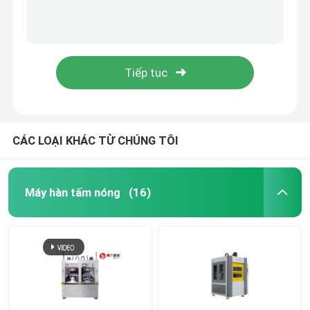
Máy hàn tán đinh nóng siêu âm Máy hàn nhựa không khí
Máy hàn nhựa tấm nóng Fusion Hệ thống sưởi điện
Thiết bị hàn tấm nóng
Máy hàn đinh tán siêu âm Servo Bảng điều khiển cửa Hệ thống tán đinh nóng
Máy hàn tấm nóng Máy hàn điểm nhựa nóng PC PE PVC 0,2-2mm
Máy hàn pallet nhựa
Máy hàn tự động Máy hàn bội thu ô tô
Máy giữ nhiệt
CÁC LOẠI KHÁC TỪ CHÚNG TÔI
Máy hàn đinh tán nóng
Máy hàn tấm nóng
(16)
Máy hàn ma sát rung
hàn siêu âm ô tô
Máy hàn đục lỗ